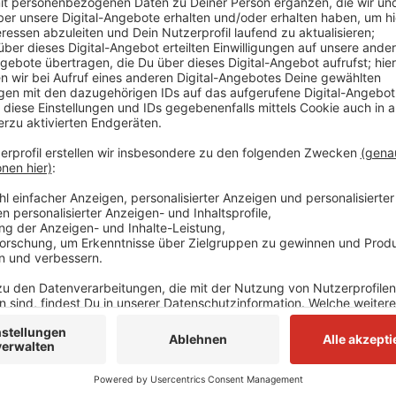
Die 24-Jährige, die aus Grevenbroich stammt, diente
Lockvogel. Sie hatte das spätere Opfer per Instagr
gemeinsames Treffen nachts in Wickrath in Aussicht g
die junge Frau, sondern ihr Freund, ein Kickboxer, ve
Baseballschläger. Er soll den Neusser lebensgefährlic
Auftrag der Ex-Freundin des Neussers begangen habe
haben. Der mutmaßliche Haupttäter soll am nächste
Anzeige