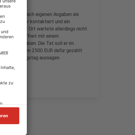
 bei der Tat nach eigenen Angaben als
am-Messenger kontaktiert und ein
estellt. Vor Ort wartete allerdings nicht
rmutlich bewaffnet mit einem
h verletzt haben. Die Tat soll er im
n. Sie soll ihm 2500 EUR dafür gezahlt
n Verhandlungstag aussagen.