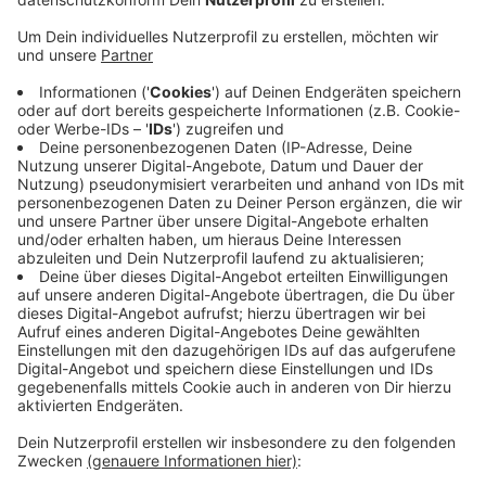
Anzeige
Demnach waren die Innenstädte bei uns etwas voller,
als an den letzten Wochenenden - trotzdem setzt der
Verband noch auf den ungebrochenen Trend zum
Last-Minute-Shoppen. Dabei gehen vor allem
Spielwaren, Schmuck, Düfte oder Elektronik über die
Ladentheke, heißt es. Auch die aktuellen 2G-Regeln
werden dabei gut angenommen, sagt der Verband.
Schönzureden sei mit all dem aber nichts: Umsätze
und Kundenfrequenz seien noch deutlich vom
Vorkrisenniveau entfernt.
Anzeige