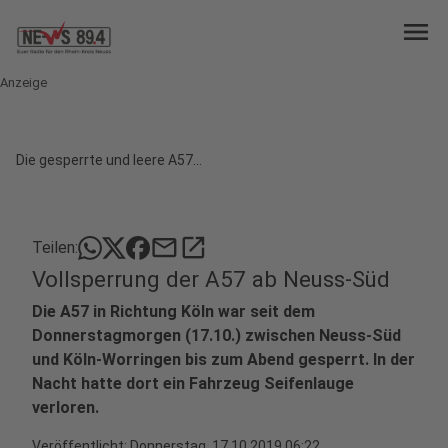
menu
Anzeige
Die gesperrte und leere A57...
mail
open_in_new
Teilen:
Vollsperrung der A57 ab Neuss-Süd
Die A57 in Richtung Köln war seit dem
Donnerstagmorgen (17.10.) zwischen Neuss-Süd
und Köln-Worringen bis zum Abend gesperrt. In der
Nacht hatte dort ein Fahrzeug Seifenlauge
verloren.
Veröffentlicht:
Donnerstag, 17.10.2019 06:22