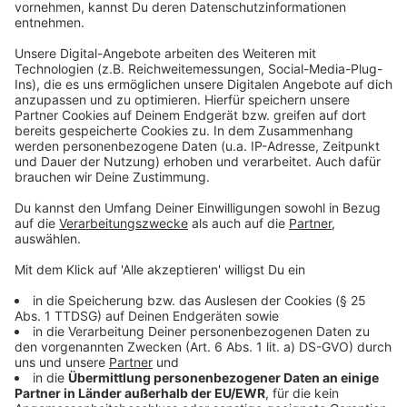
Die gesperrte und leere A57...
crop_free
Die gesperrte und leere A57...
crop_free
Die gesperrte und leere A57...