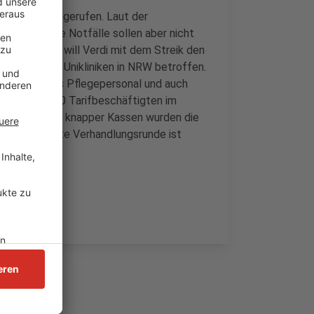
treiktag aufgerufen. Laut der
n. Dringende Notfälle sollen aber nicht
st der Länder will Verdi mit dem Streik den
vier weitere Unikliniken in NRW betroffen.
reik sind das Pflegepersonal und auch
r die 925.000 Tarifbeschäftigten im
r Geld. Wegen knapper Kassen wurden die
. Die nächste Verhandlungsrunde ist