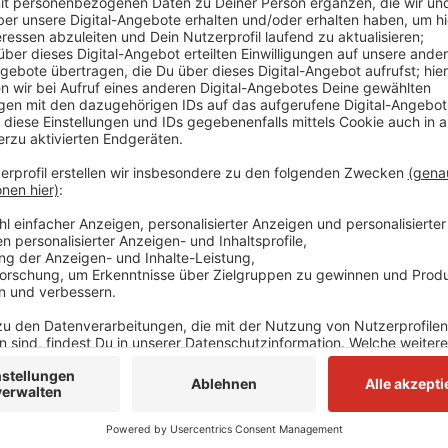
Die Gewerkschaft Verdi hat zu einem bundesweiten S
Gewerkschaft könnten geplante Operationen ausfalle
betroffen sein. Im Tarifkonflikt im öffentlichen Dien
Druck erhöhen. Neben Düsseldorf und Köln sind noch 
Bundesweit sind es 22 Standorte. Aufgerufen zum St
Verwaltungsmitarbeiter. Die Gewerkschaft fordert fü
öffentlichen Dienst der Länder sieben Prozent meh
Forderungen zuletzt von den Ländern zurückgewiesen
übernächste Woche (11.02.) in Potsdam.
Anzeige