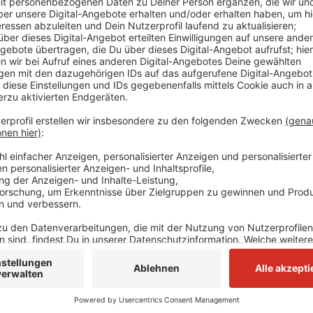
Am 7. Oktober werden sie nach eigenen Angaben zum
Spiel-Arena spielen. Tickets für Fan-Club-Mitglieder 
anderen können ab Freitag (23.01.) zuschlagen. Die 
Düsseldorf startet am 25. September. Die ersten neu
einzige Europa-Auftritt der Band in diesem Jahr.
Anzeige