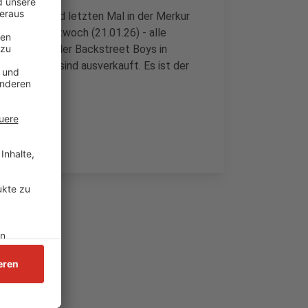
 zehnten und letzten Mal in der Merkur
gibts ab Mittwoch (21.01.26) - alle
Konzertserie der Backstreet Boys in
n Konzerte sind ausverkauft. Es ist der