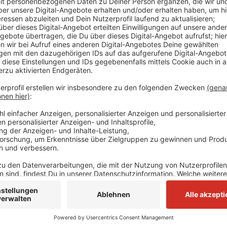
Auf Nachfrage von NE-WS 89.4 melden beispielswei
keine größeren Schäden. Anderswo läuft gerade noch
zum Beispiel sind nach Angaben der Stadt gerade d
unterwegs und gucken sich die Straßen an. Stellen s
dokumentiert und gemeldet. Wenn sie gefährlich sind,
beseitigen. Nach einem ersten Eindruck gebe es abe
aus Neuss. In Grevenbroich sieht das anders aus. Hier
Straßenschäden gesorgt, heißt es von der Stadt. Die
Ausbessern aber schon unterwegs.
Anzeige