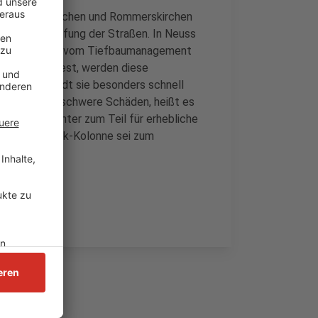
se Kaarst, Jüchen und Rommerskirchen
 die Überprüfung der Straßen. In Neuss
ie Mitarbeiter vom Tiefbaumanagement
ie Schäden fest, werden diese
 will die Stadt sie besonders schnell
r nur wenige schwere Schäden, heißt es
 habe der Winter zum Teil für erhebliche
 Asphalt-Flick-Kolonne sei zum