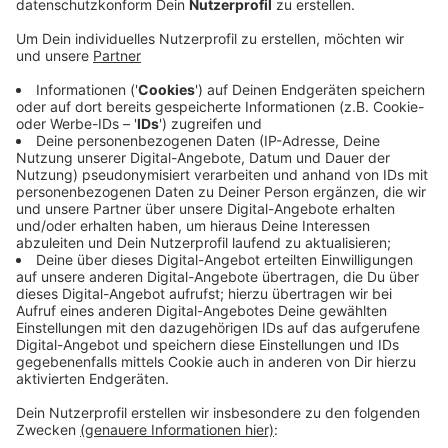
Anzeige
Das sind ähnlich viele wie im Jahr davor. Wenn Eltern
wegen ihrer Kinder eine Auszeit vom Job nehmen,
springt der Staat ein. Im Rhein-Kreis Neuss belaufen
sich die Ausgaben für dieses Jahr auf rund 34 Millionen
Euro. Das sind rund 2 Millionen Euro mehr als im Jahr
davor, da sich die Gelder immer auf alle Beiträge
beziehen. Und die passen sich dem Netto-Einkommen
des Antragstellers an. Das Geld selbst kommt vom
Bund und nicht vom Kreis. Auch viele Väter haben
dieses Jahr Elterngeld beantragt. Insgesamt waren es
rund 1.500. Mehr Elterngeld-Infos gibt es
hier.
Anzeige