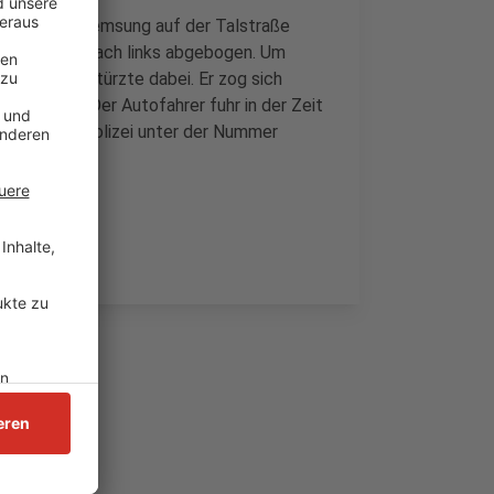
 eine Notbremsung auf der Talstraße
rz vor ihm nach links abgebogen. Um
arf ab und stürzte dabei. Er zog sich
ensgefahr. Der Autofahrer fuhr in der Zeit
ich bei der Polizei unter der Nummer