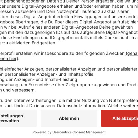
Der Radfahrer musste am Samstagnachmittag (11.7.)
hinlegen.Ihm war ein Auto entgegengekommen und ku
einen Unfall zu vermeiden, bremste der Radfahrer sch
schwere Verletzungen zu - schwebt aber nicht in Leb
weiter. Wer Hinweise auf das Auto geben kann, soll s
02131/3000 melden.
Anzeige