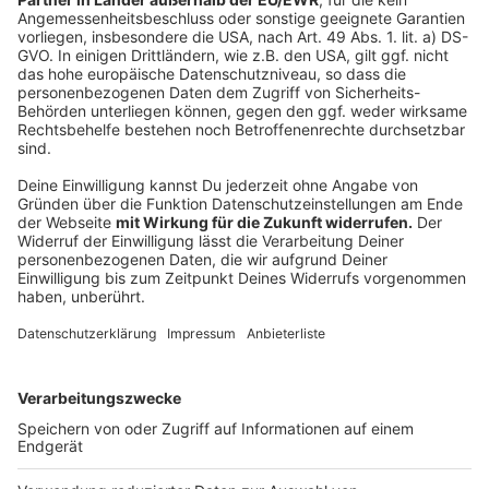
Anzeige
Sollten Tiere im Zirkus auftreten?
Nein. Man sollte die Tiere nicht mehr
88%
präsentieren.
Ja. Ich finde, das gehört einfach dazu.
12%
Die Abstimmung ist bereits abgeschlossen.
Es
wurden insgesamt
85 Stimmen
abgegeben.
Anzeige