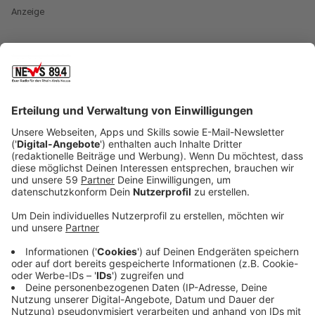
Anzeige
Ab Mittwoch (19.06.) ist der
Circus Krone
zu Gast in
Neuss. Wir haben deswegen mit Gegnern, aber auch
Befürwortern der Zirkustiere gesprochen, und zwar mit
dem
Aktionsbündnis "Tiere gehören zum Circus"
einerseits und mit den Tierschützern von
PETA
andererseits.
Anzeige
Pro: Aktionsbündnis "Tiere gehören zum
Circus"
Anzeige