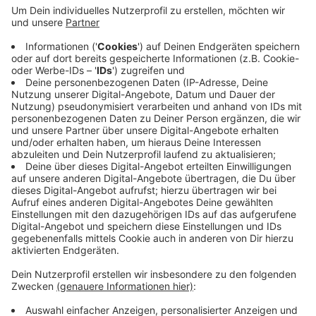
Anzeige
Es ist auch für den Rhein-Kreis Neuss zuständig. Laut
dem Bericht wurden im letzten Jahr über 1300
Prüfungen etwa zur Schwarzarbeit durchgeführt - bei
3.500 wurde ein Ermittlungsverfahren eingeleitet.
Insgesamt zeigt sich das Hauptzollamt mit dieser
Bilanz zufrieden. In Neuss hat das Haupzollamt eine
Niederlassung im Hafengebiet.
Anzeige
Anzeige