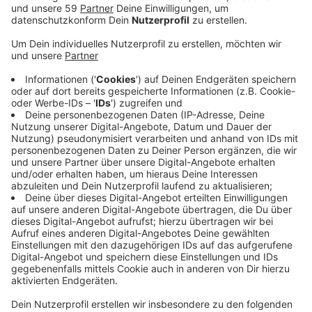
Ich liebe Musik, ich rede sowieso immer viel zu viel, also
warum nicht mein Laster zum Job ausweiten
Nach der Sendung:
Trinke ich ein kühles Bier auf meinem Balkon
Dein Lebensmotto:
Ach verdammt, ich wusste ich habe was vergessen
Mein größter Wunsch:
Robert Redford treffen und dann heiraten
Was nervt mich besonders?:
Unehrlichkeit. Wenn Leute mit zweierlei Maß messen.
Kaputte Kaffeemaschinen, Heidi Klum und schlechte
Coverversionen