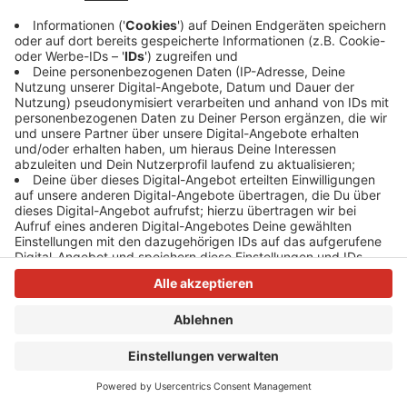
Unsere Musikstreams
Egal ob du auf 80er, Rock, Schlager oder Dance-Hits
stehst – bei uns läuft rund um die Uhr genau dein Sound!
Neben unserem Livestream kannst du aus vielen Genre-
Channels wählen, von New Country bis Lounge, von
Deutsch Pop bis Karneval. Einfach reinklicken, reinhören
und wohlfühlen. Dein Webradio für jede Stimmung, jeden
Moment und jeden Musikgeschmack!
Anzeige
Anzeige