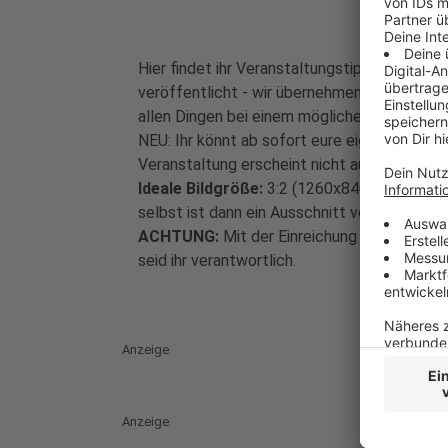
Hier findet ihr Veranstaltungstipps aus dem
veröffentlicht - wir übernehmen daher
KEIN
allen Dingen bei einem möglichen Ticketkauf 
NEU: Ihr könnt ab sofort eure eigenen Vera
Veranstaltung erscheint nicht automatisch un
Ideale Bildgröße:
3:2 (1260x840) für die Übe
selbst ist dann ein Ausschnitt von 5:2 (1260
ACHTUNG:
Mit der Einreichung eines Bildes
seid ihr verantwortlich.
Anzeige
Anzeige