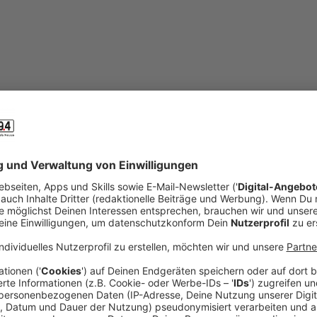
der von NE-WS 89.4 - Events im Rh
uss auf einen Blick – von Grevenbroich bis Dormagen, von Neus
ompakt und nah an deinem Alltag.