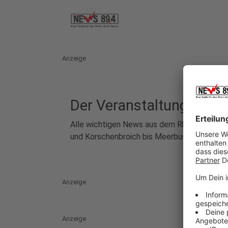
Anzeige
Der Veranstaltungskalen
Alle wichtigen News aus dem Rhein-Kreis Ne
und Korschenbroich bis Meerbusch. Lokal, k
Anzeige
Anzeige