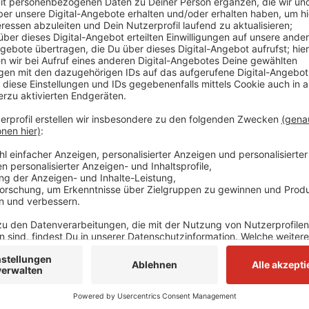
 Rhein-Kreis Neuss und der Region. Viele der Termine wurden von 
E
Gewährleistung, dass alle Angaben (Location, Termin, Eintritt e
- daher noch mal alle Infos auf ihre Richtigkeit.
nstaltungen bei uns einreichen und damit auf eure Events aufmer
d garantiert. Wir behalten uns weiterhin eine redaktionelle Prü
rsichtsseite. Wichtiger Inhalt muss dabei möglichst mittig sein 
x504).
 und der Angabe eines Copyrights versichert ihr, dass ihr die Rec