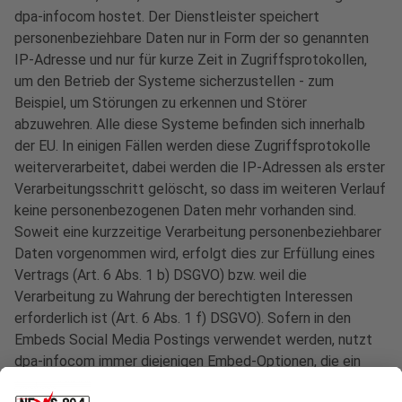
dpa-infocom hostet. Der Dienstleister speichert
personenbeziehbare Daten nur in Form der so genannten
IP-Adresse und nur für kurze Zeit in Zugriffsprotokollen,
um den Betrieb der Systeme sicherzustellen - zum
Beispiel, um Störungen zu erkennen und Störer
abzuwehren. Alle diese Systeme befinden sich innerhalb
der EU. In einigen Fällen werden diese Zugriffsprotokolle
weiterverarbeitet, dabei werden die IP-Adressen als erster
Verarbeitungsschritt gelöscht, so dass im weiteren Verlauf
keine personenbezogenen Daten mehr vorhanden sind.
Soweit eine kurzzeitige Verarbeitung personenbeziehbarer
Daten vorgenommen wird, erfolgt dies zur Erfüllung eines
Vertrags (Art. 6 Abs. 1 b) DSGVO) bzw. weil die
Verarbeitung zu Wahrung der berechtigten Interessen
erforderlich ist (Art. 6 Abs. 1 f) DSGVO). Sofern in den
Embeds Social Media Postings verwendet werden, nutzt
dpa-infocom immer diejenigen Embed-Optionen, die ein
Tracking der Nutzerdaten nach Angaben der jeweiligen