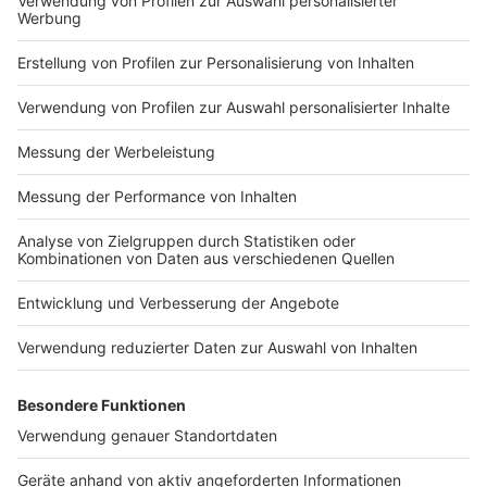
diesem Zweck werden bei dem Besuch unserer Webseite
durch den Dienstleister auf Ihrem Endgerät Cookies
gesetzt. Folgende personenbezogene Daten werden
dadurch erhoben und verarbeitet:
Browser-Informationen
Device Informationen
IP Adresse
Betriebssystem
Nutzungsdaten
Domain Name
Datum und Uhrzeit des Besuchs
Geografischer Standort
Klickpfad
Browser-Typ
Geräte-Betriebssystem
Es findet auch eine geräteübergreifende Datenerfassung
statt, die dazu dient, für den jeweiligen Nutzer Angebote
anzupassen. Diese Funktion können Sie hier jederzeit