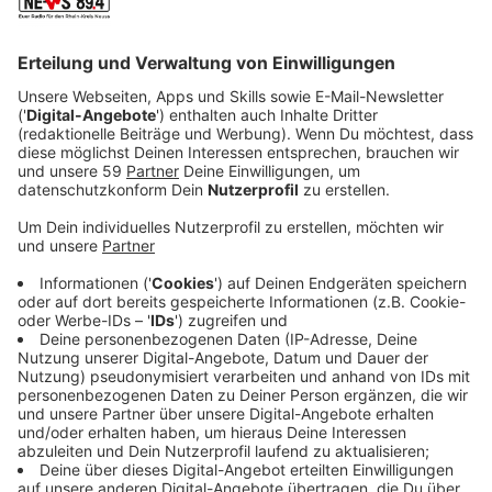
Social Media Plattform weitgehend unterbinden. Diese
Datenverarbeitungen erfolgen jeweils zur Wahrung unserer
berechtigten Interessen an der Optimierung und dem
wirtschaftlichen Betrieb unserer Website und beruhen auf
der Rechtsgrundlage des Art. 6 Abs. 1 f) DSGVO.
Nähere Informationen der Social Media Plattformen finden
Sie etwa hier:
https://dev.twitter.com/web/overview/privacy oder hier
https://support.google.com/youtube/answer/171780?
hl=en
§ 14 Audiostreams
Auf dieser Webseite wird ein Livestream des
Radioprogramms angeboten. Die Aussendung der Inhalte
erfolgt durch die nacamar GmbH, Prinzenallee 11, 40549
Düsseldorf. Im Rahmen dessen erhält nacamar durch die
Nutzung des Streams erzeugte Serverlogfiles. Diese