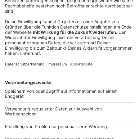
statistisch auswerten zu lassen.
AdsWizz-Tracking
Auf unserer Webseite sind Dienste von AdsWizz Inc., 487A
S El Camino Real, San Mateo, CA 94402, USA, eingebunden.
Dieser Dienstleister ist von unserem Werbevermarkter
RMSi Radio Marketing Service interactive GmbH,
Moorfuhrtweg 17, 22301 Hamburg (RMSi) ausgewählt und
eingesetzt worden. Gemeinsam mit der RMSi sind wir für
die daraus resultierende Datenverarbeitung verantwortlich
und nutzen Ihre Daten zur Analyse des
Nutzungsverhaltens, zur Ausspielung von Werbung sowie
zur Optimierung der angebotenen Dienste. Ihre Rechte (vgl.
Ziff. 4) können Sie sowohl uns gegenüber als auch
gegenüber der RMSi ausüben.
Die Technologie der AdsWizz Inc. nutzen wir, um Ihnen
interessenbasierte Werbung anzeigen zu können. Zu