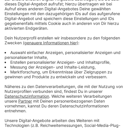
beinhalten folgende Zugriffsdaten:
(1) Streamname/Version
(2) IP-Adress
(3) Zeit des Abrufs
(4) Dauer des Abrufs = übertragene Datenmenge
(5) Referrer URL (die zuvor besuchte Seite)
(6) Betriebssystem/Browsertyp/Web-Playertyp
Die Daten werden von nacamar ausschließlich zum Zweck
der technischen Leistungserbringung und für statistische
Auswertungen eingesetzt, um damit den Service zu
optimieren. Die Protokolldaten können von nacamar auch
nachträglich herangezogen werden, um zu überprüfen,
wenn aufgrund konkreter Anhaltspunkte der berechtigte
Verdacht einer rechtswidrigen Nutzung besteht.