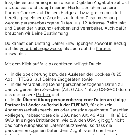
Rechtsgrundlage ist Art. 6 Abs. 1 lit. f DSGVO. Wir haben
ein berechtigtes Interesse daran, die von Ihnen
angefragten Streams in hoher Qualität und größtmöglicher
Sicherheit abzuspielen.
Weitere Informationen zum Datenschutz von nacamar
finden Sie unter http://www.nacamar.de/privacy
Darüber hinaus werden die oben genannten Serverlogfiles
in pseudonymisierter Form an unseren
Rahmenprogrammanbieter, die radio NRW GmbH, Essener
Str. 55, 46047 Oberhausen, weitergeleitet.
Pseudonymisiert heißt, dass die Daten von radio NRW nicht
ausgelesen werden können (ein Personenbezug kann nicht
hergestellt werden). Die radio NRW GmbH leitet diese
pseudonymisierten Daten zur Reichweitenermittlung an die
Media- Micro-Census GmbH, Am Weingarten 25, 60487
Frankfurt am Main weiter. Dies geschieht auf Grundlage
von Art. 6 Abs. 1 lit. f DSGVO. Es besteht ein berechtigtes
Interesse daran, die Reichweite unseres Programms