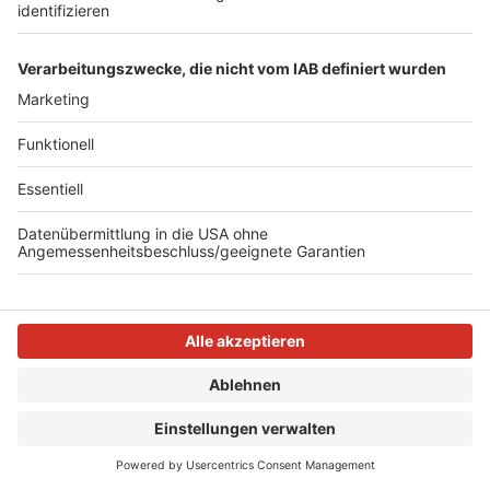
ausschalten: https://www.tapad.com/privacy-policy
Das Setzen der Cookies und die damit einhergehenden
Datenverarbeitungen geschehen aufgrund ihrer
ausdrücklich erteilten Einwilligung gem. § 15 Abs. 3 DDG
(i.V.m Art. 5 Abs. 3 Satz 1 der Richtlinie 2002/58/EG in der
durch Art. 2 Nr. 5 der Richtlinie 2009/136/EG geänderten
Fassung).
Mit dem Anbieter des Tools AdsWizz besteht ein Vertrag
über eine Auftragsverarbeitung gem. Art. 28 DSGVO. Im
Zuge der Auftragsverarbeitung werden die mittels Cookie-
Setzung generierten Daten auf Server in den USA
übermittelt. Zur Gewährleistung des Schutzes Ihrer Daten
wurde mit der AdsWizz Inc. eine vertragliche Vereinbarung
über die Geltung der von der EU Kommission
veröffentlichten Standarddatenschutzklauseln getroffen.
Sofern Sie in diese Vereinbarungen Einblick nehmen
möchten, kontaktieren Sie unseren